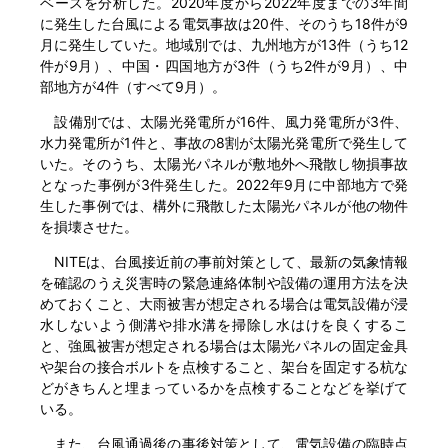
ベースを分析した。2020年度から2022年度までの3年間
に発生した台風による電気事故は20件、そのうち18件が9
月に発生していた。地域別では、九州地方が13件（うち12
件が9月）、中国・四国地方が3件（うち2件が9月）、中
部地方が4件（すべて9月）。
設備別では、太陽光発電所が16件、風力発電所が3件、
水力発電所が1件と、事故の8割が太陽光発電所で発生して
いた。そのうち、太陽光パネルが敷地外へ飛散し物損事故
となった事例が3件発生した。2022年9月に中部地方で発
生した事例では、構外に飛散した太陽光パネルが他の物件
を損壊させた。
NITEは、台風接近前の事前対策として、最新の気象情報
を確認のうえ災害時の緊急連絡体制や設備の運用方法を決
めておくこと、大雨被害が想定される場合は電気設備が浸
水しないよう側溝や排水溝を掃除し水はけを良くするこ
と、強風被害が想定される場合は太陽光パネルの固定金具
や架台の接合ボルトを点検すること、架台を固定する杭な
どがきちんと埋まっているかを点検することなどを挙げて
いる。
また、台風通過後の事後対策として、電気設備の臨時点