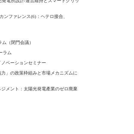
陽光発電所設計/運営維持とスマートグリッ
ーカンファレンス(6)：ヘテロ接合、
ーラム（閉門会議）
ーラム
ルイノベーションセミナー
南南協力」の政策枠組みと市場メカニズムに
ルマネジメント：太陽光発電產業のゼロ廃棄