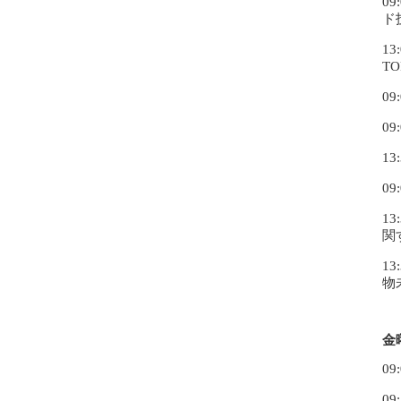
0
ド
1
T
0
0
1
0
1
関
1
物
金
0
09